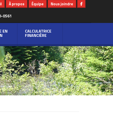
l
À propos
Équipe
Nous joindre
0-0561
E EN
CALCULATRICE
N
FINANCIÈRE