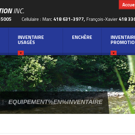
Accuei
TION
INC.
-5005
Cellulaire : Marc
418 631-3977,
François-Xavier
418 33
INVENTAIRE
ENCHÈRE
INVENTAIR
USAGÉS
PROMOTIO
|
EQUIPEMENT%EN%INVENTAIRE