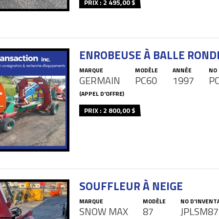
PRIX : 2 495,00 $
ENROBEUSE À BALLE ROND
MARQUE
MODÈLE
ANNÉE
NO 
GERMAIN
PC60
1997
P
(APPEL D'OFFRE)
PRIX : 2 800,00 $
SOUFFLEUR À NEIGE
MARQUE
MODÈLE
NO D'INVENT
SNOW MAX
87
JPLSM87