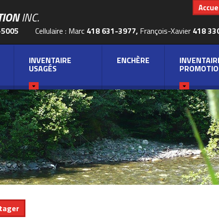
Accuei
TION
INC.
-5005
Cellulaire : Marc
418 631-3977,
François-Xavier
418 33
INVENTAIRE
ENCHÈRE
INVENTAIR
USAGÉS
PROMOTIO
tager