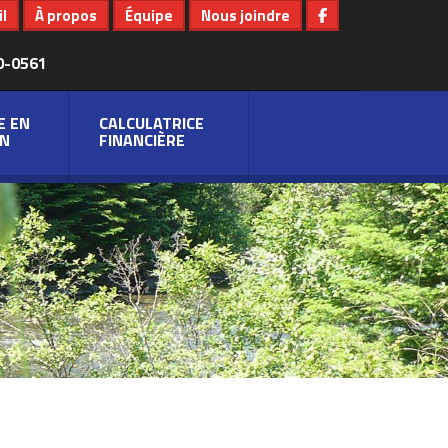
l
À propos
Équipe
Nous joindre
0-0561
E EN
CALCULATRICE
N
FINANCIÈRE