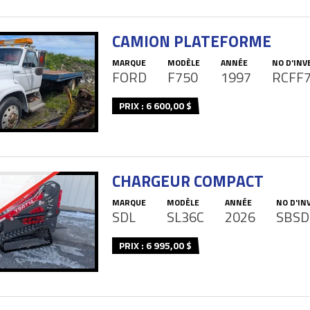
CAMION PLATEFORME
MARQUE
MODÈLE
ANNÉE
NO D'INV
FORD
F750
1997
RCFF
PRIX : 6 600,00 $
CHARGEUR COMPACT
MARQUE
MODÈLE
ANNÉE
NO D'IN
SDL
SL36C
2026
SBSD
PRIX : 6 995,00 $