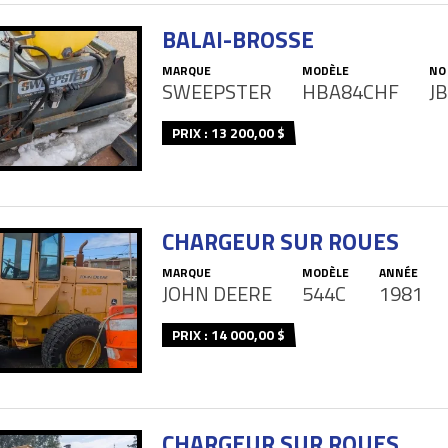
BALAI-BROSSE
MARQUE
MODÈLE
NO
SWEEPSTER
HBA84CHF
J
PRIX : 13 200,00 $
CHARGEUR SUR ROUES
MARQUE
MODÈLE
ANNÉE
JOHN DEERE
544C
1981
PRIX : 14 000,00 $
CHARGEUR SUR ROUES