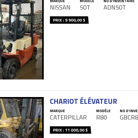
MARQUE
MODÈLE
NO D'INVENTAIRE
NISSAN
50T
ADN50T
PRIX : 9 900,00 $
CHARIOT ÉLÉVATEUR
MARQUE
MODÈLE
NO D'INV
CATERPILLAR
R80
GBCR
PRIX : 11 000,00 $