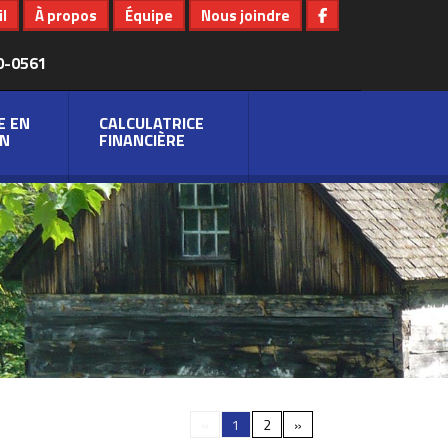
l
À propos
Équipe
Nous joindre
0-0561
E EN
CALCULATRICE
N
FINANCIÈRE
«
1
2
»