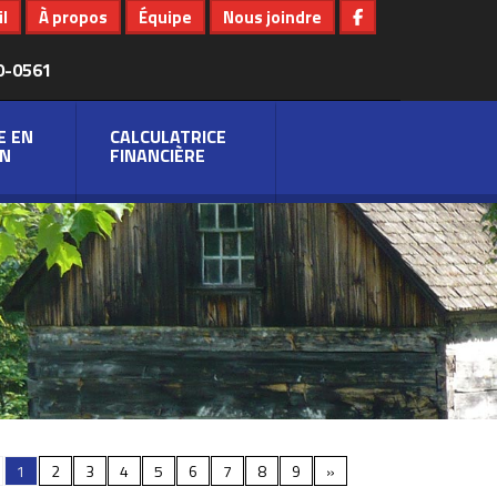
l
À propos
Équipe
Nous joindre
0-0561
E EN
CALCULATRICE
N
FINANCIÈRE
1
2
3
4
5
6
7
8
9
»