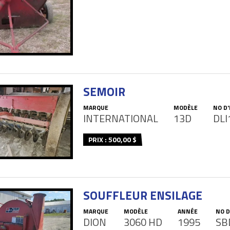
SEMOIR
MARQUE
MODÈLE
NO D
INTERNATIONAL
13D
DLI
PRIX : 500,00 $
SOUFFLEUR ENSILAGE
MARQUE
MODÈLE
ANNÉE
NO D
DION
3060 HD
1995
SB