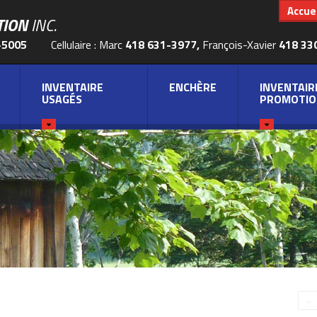
Accuei
TION
INC.
-5005
Cellulaire : Marc
418 631-3977,
François-Xavier
418 33
INVENTAIRE
ENCHÈRE
INVENTAIR
USAGÉS
PROMOTIO
«