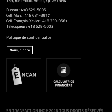
159, rue Proulx, Amqui, Qc G5J 3H4
Bureau :
418 629-5005
Cell. Marc :
418 631-3977
Cell. François-Xavier :
418 330-0561
Télécopieur :
418 629-5003
Politique de confidentialité
Nous joindre
SB TRANSACTION INC.
© 2026 TOUS DROITS RÉSERVÉS