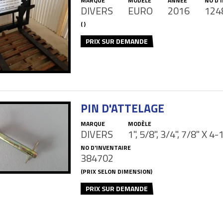
MARQUE
MODÈLE
ANNÉE
NO D'
DIVERS
EURO
2016
124
( )
PRIX SUR DEMANDE
PIN D'ATTELAGE
MARQUE
MODÈLE
DIVERS
1", 5/8", 3/4", 7/8" X 4
NO D'INVENTAIRE
384702
(PRIX SELON DIMENSION)
PRIX SUR DEMANDE