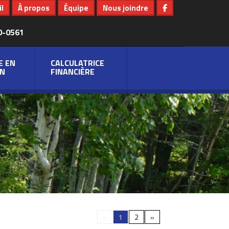
l
À propos
Équipe
Nous joindre
0-0561
E EN
CALCULATRICE
N
FINANCIÈRE
«
1
2
»