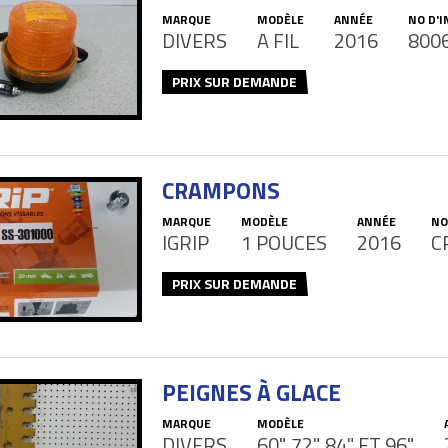
MARQUE
MODÈLE
ANNÉE
NO D'
DIVERS
A FIL
2016
800
PRIX SUR DEMANDE
CRAMPONS
MARQUE
MODÈLE
ANNÉE
NO
IGRIP
1 POUCES
2016
C
PRIX SUR DEMANDE
PEIGNES À GLACE
MARQUE
MODÈLE
DIVERS
60", 72", 84" ET 96"