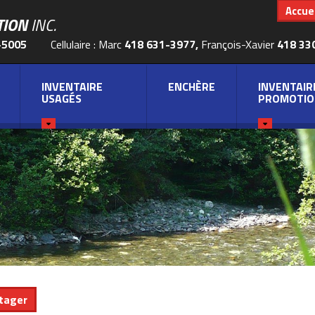
Accuei
TION
INC.
-5005
Cellulaire : Marc
418 631-3977,
François-Xavier
418 33
INVENTAIRE
ENCHÈRE
INVENTAIR
USAGÉS
PROMOTIO
tager