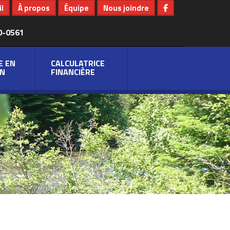
l
À propos
Équipe
Nous joindre
0-0561
E EN
CALCULATRICE
N
FINANCIÈRE