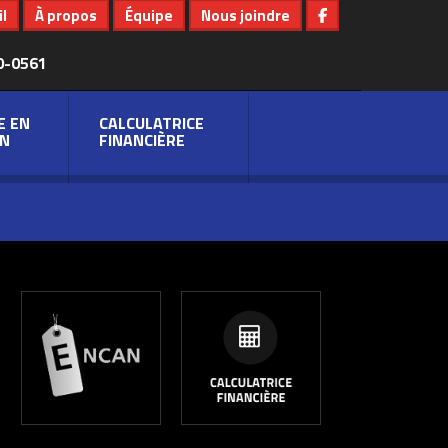
l
À propos
Équipe
Nous joindre
0-0561
E EN
CALCULATRICE
N
FINANCIÈRE