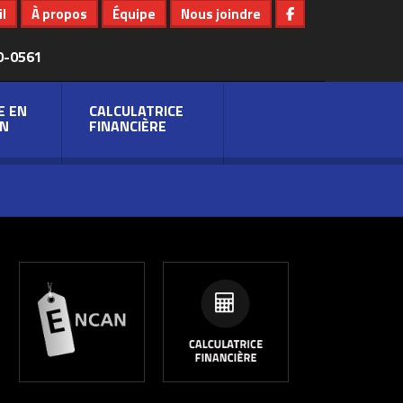
l
À propos
Équipe
Nous joindre
0-0561
E EN
CALCULATRICE
N
FINANCIÈRE