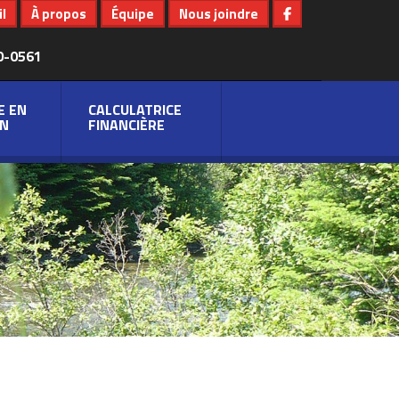
l
À propos
Équipe
Nous joindre
0-0561
E EN
CALCULATRICE
N
FINANCIÈRE