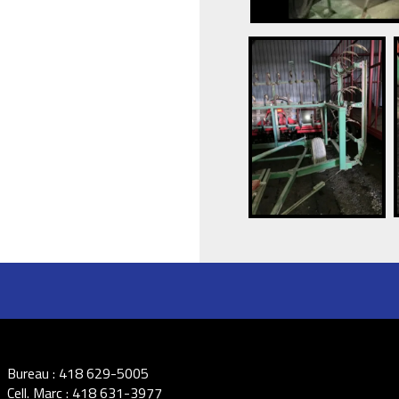
Bureau :
418 629-5005
Cell. Marc :
418 631-3977