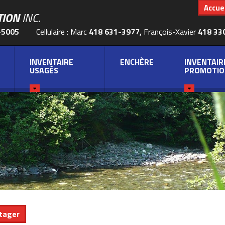
Accuei
TION
INC.
-5005
Cellulaire : Marc
418 631-3977,
François-Xavier
418 33
INVENTAIRE
ENCHÈRE
INVENTAIR
USAGÉS
PROMOTIO
tager