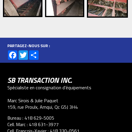
PARTAGEZ-NOUS SUR :
Facebook
Twitter
Share
SB TRANSACTION INC.
Spécialiste en consignation d'équipements
Marc Sirois & Julie Paquet
159, rue Proulx, Amqui, Qc G5J 3H4
Bureau :
418 629-5005
Cell. Marc :
418 631-3977
Cell. François-Xavier :
418 330-0561