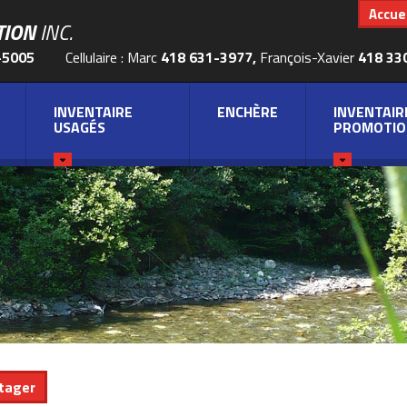
Accuei
TION
INC.
-5005
Cellulaire : Marc
418 631-3977,
François-Xavier
418 33
INVENTAIRE
ENCHÈRE
INVENTAIR
USAGÉS
PROMOTIO
tager