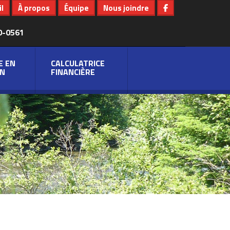
l
À propos
Équipe
Nous joindre
0-0561
E EN
CALCULATRICE
N
FINANCIÈRE