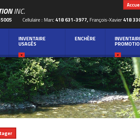
Accuei
TION
INC.
-5005
Cellulaire : Marc
418 631-3977,
François-Xavier
418 33
INVENTAIRE
ENCHÈRE
INVENTAIR
USAGÉS
PROMOTIO
tager