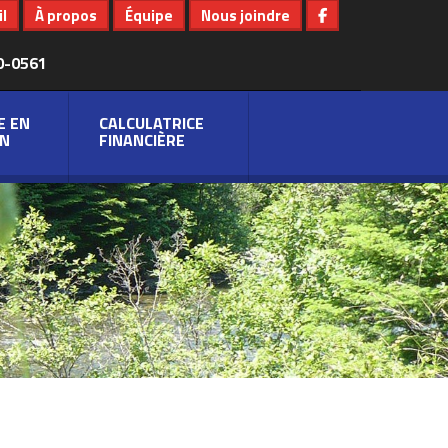
l
À propos
Équipe
Nous joindre
0-0561
E EN
CALCULATRICE
N
FINANCIÈRE