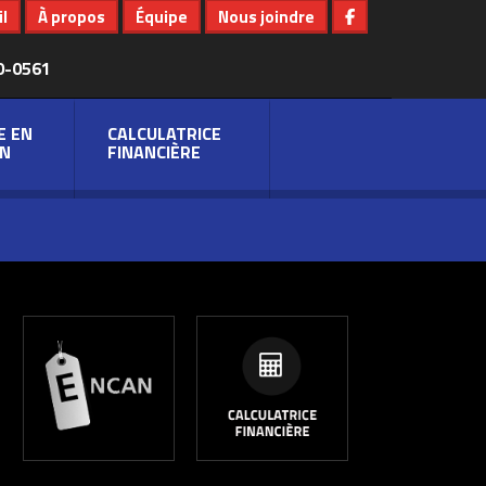
l
À propos
Équipe
Nous joindre
0-0561
E EN
CALCULATRICE
N
FINANCIÈRE