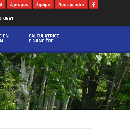
l
À propos
Équipe
Nous joindre
0-0561
E EN
CALCULATRICE
N
FINANCIÈRE