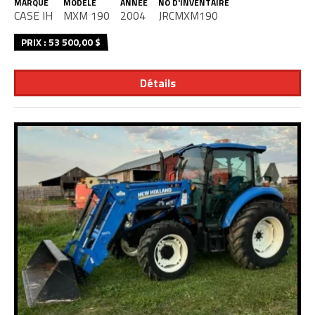
MARQUE
MODÈLE
ANNÉE
NO D'INVENTAIRE
CASE IH
MXM 190
2004
JRCMXM190
PRIX : 53 500,00 $
Détails