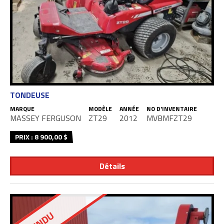
TONDEUSE
MARQUE
MODÈLE
ANNÉE
NO D'INVENTAIRE
MASSEY FERGUSON
ZT29
2012
MVBMFZT29
PRIX : 8 900,00 $
Détails
VENDU