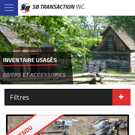
SB TRANSACTION
INC.
INVENTAIRE USAGÉS
DIVERS ET ACCESSOIRES
Filtres
VENDU